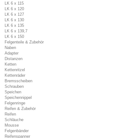
LK 6 x 115
LK 6 x 120
LK 6 x 127
LK 6 x 130
LK 6 x 135
LK 6 x 139,7
LK 6 x 150
Felgenteile & Zubehör
Naben
Adapter
Distanzen
Ketten
Kettenritzel
Kettenräder
Bremsscheiben
Schrauben
Speichen
Speichennippel
Felgenringe
Reifen & Zubehör
Reifen
Schläuche
Mousse
Felgenbänder
Reifenspanner