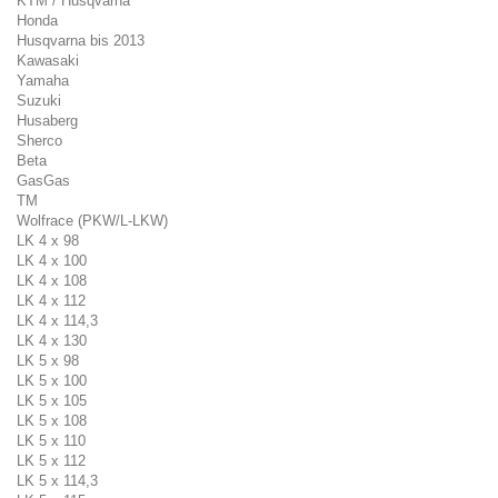
KTM / Husqvarna
Honda
Husqvarna bis 2013
Kawasaki
Yamaha
Suzuki
Husaberg
Sherco
Beta
GasGas
TM
Wolfrace (PKW/L-LKW)
LK 4 x 98
LK 4 x 100
LK 4 x 108
LK 4 x 112
LK 4 x 114,3
LK 4 x 130
LK 5 x 98
LK 5 x 100
LK 5 x 105
LK 5 x 108
LK 5 x 110
LK 5 x 112
LK 5 x 114,3