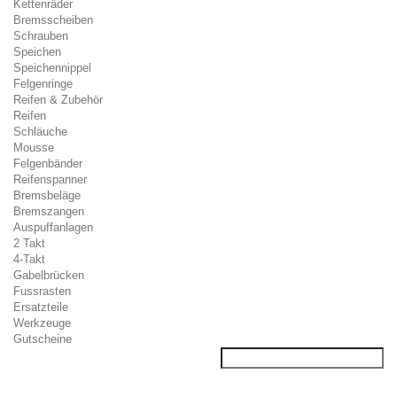
Kettenräder
Bremsscheiben
Schrauben
Speichen
Speichennippel
Felgenringe
Reifen & Zubehör
Reifen
Schläuche
Mousse
Felgenbänder
Reifenspanner
Bremsbeläge
Bremszangen
Auspuffanlagen
2 Takt
4-Takt
Gabelbrücken
Fussrasten
Ersatzteile
Werkzeuge
Gutscheine