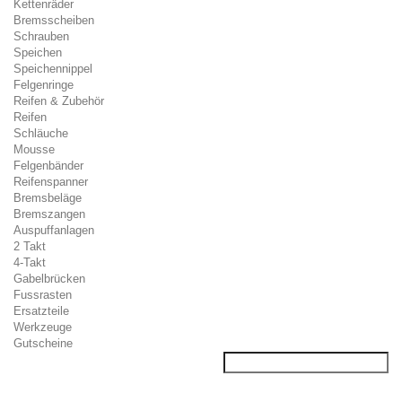
Kettenräder
Bremsscheiben
Schrauben
Speichen
Speichennippel
Felgenringe
Reifen & Zubehör
Reifen
Schläuche
Mousse
Felgenbänder
Reifenspanner
Bremsbeläge
Bremszangen
Auspuffanlagen
2 Takt
4-Takt
Gabelbrücken
Fussrasten
Ersatzteile
Werkzeuge
Gutscheine