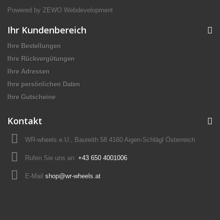
Powered by ZEWO Webdevelopment
Ihr Kundenbereich
Ihre Bestellungen
Ihre Rückvergütungen
Ihre Adressen
Ihre persönlichen Daten
Ihre Gutscheine
Kontakt
WR-wheels e.U., Baureith 58 4160 Aigen-Schlägl Österreich
Rufen Sie uns an:
+43 650 4001006
E-Mail
shop@wr-wheels.at