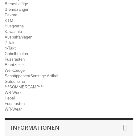
Bremsbeläge
Bremszangen
Dekore
KTM
Husqvarna
Kawasaki
Auspuffanlagen
2 Takt
4-Takt
Gabelbrücken
Fussrasten
Ersatzteile
Werkzeuge
Schnäppchen/Sonstige Artikel
Gutscheine
***SOMMERCAMP***
WR-Worx
Hebel
Fussrasten
WR-Wear
INFORMATIONEN