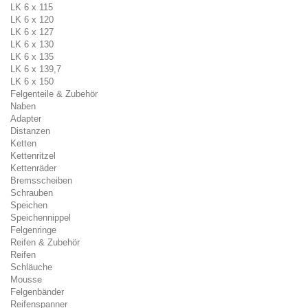
LK 6 x 115
LK 6 x 120
LK 6 x 127
LK 6 x 130
LK 6 x 135
LK 6 x 139,7
LK 6 x 150
Felgenteile & Zubehör
Naben
Adapter
Distanzen
Ketten
Kettenritzel
Kettenräder
Bremsscheiben
Schrauben
Speichen
Speichennippel
Felgenringe
Reifen & Zubehör
Reifen
Schläuche
Mousse
Felgenbänder
Reifenspanner