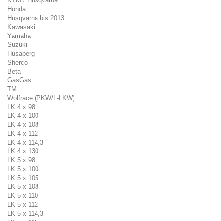
KTM / Husqvarna
Honda
Husqvarna bis 2013
Kawasaki
Yamaha
Suzuki
Husaberg
Sherco
Beta
GasGas
TM
Wolfrace (PKW/L-LKW)
LK 4 x 98
LK 4 x 100
LK 4 x 108
LK 4 x 112
LK 4 x 114,3
LK 4 x 130
LK 5 x 98
LK 5 x 100
LK 5 x 105
LK 5 x 108
LK 5 x 110
LK 5 x 112
LK 5 x 114,3