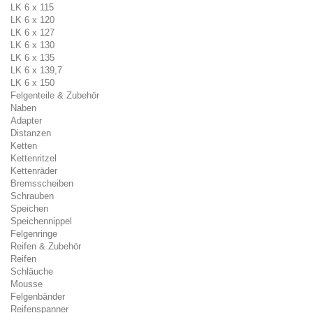
LK 6 x 115
LK 6 x 120
LK 6 x 127
LK 6 x 130
LK 6 x 135
LK 6 x 139,7
LK 6 x 150
Felgenteile & Zubehör
Naben
Adapter
Distanzen
Ketten
Kettenritzel
Kettenräder
Bremsscheiben
Schrauben
Speichen
Speichennippel
Felgenringe
Reifen & Zubehör
Reifen
Schläuche
Mousse
Felgenbänder
Reifenspanner