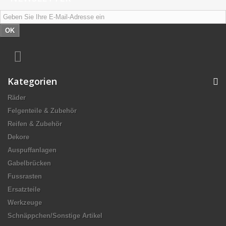
OK
Kategorien
Räder
Felgenteile & Zubehör
Reifen & Zubehör
Dekore
Auspuffanlagen
Gabelbrücken
Fussrasten
Ersatzteile
Werkzeuge
Schnäppchen/Sonstige Artikel