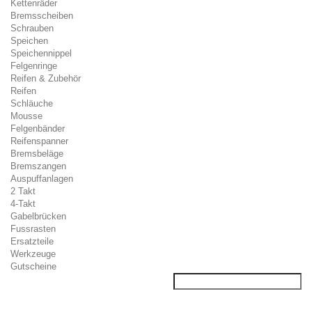
Kettenräder
Bremsscheiben
Schrauben
Speichen
Speichennippel
Felgenringe
Reifen & Zubehör
Reifen
Schläuche
Mousse
Felgenbänder
Reifenspanner
Bremsbeläge
Bremszangen
Auspuffanlagen
2 Takt
4-Takt
Gabelbrücken
Fussrasten
Ersatzteile
Werkzeuge
Gutscheine