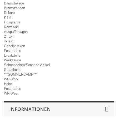
Bremsbeläge
Bremszangen
Dekore
KTM
Husqvarna
Kawasaki
Auspuffanlagen
2 Takt
4-Takt
Gabelbrücken
Fussrasten
Ersatzteile
Werkzeuge
Schnäppchen/Sonstige Artikel
Gutscheine
***SOMMERCAMP***
WR-Worx
Hebel
Fussrasten
WR-Wear
INFORMATIONEN