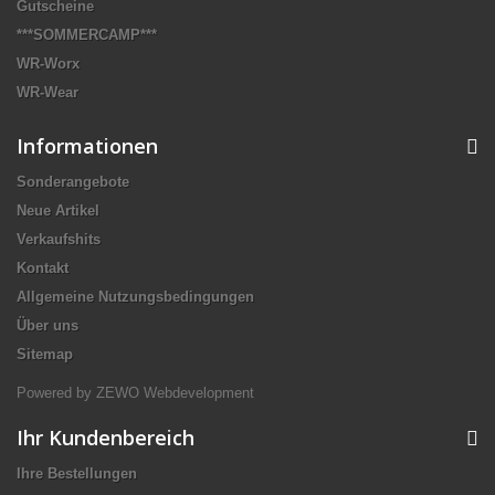
Gutscheine
***SOMMERCAMP***
WR-Worx
WR-Wear
Informationen
Sonderangebote
Neue Artikel
Verkaufshits
Kontakt
Allgemeine Nutzungsbedingungen
Über uns
Sitemap
Powered by ZEWO Webdevelopment
Ihr Kundenbereich
Ihre Bestellungen