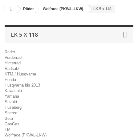
Räder
Wolfrace (PKW/L-LKW)
LK 5 x 118
LK 5 X 118
Räder
Vorderrad
Hinterrad
Radsatz
KTM / Husqvarna
Honda
Husqvarna bis 2013
Kawasaki
Yamaha
Suzuki
Husaberg
Sherco
Beta
GasGas
TM
Wolfrace (PKW/L-LKW)