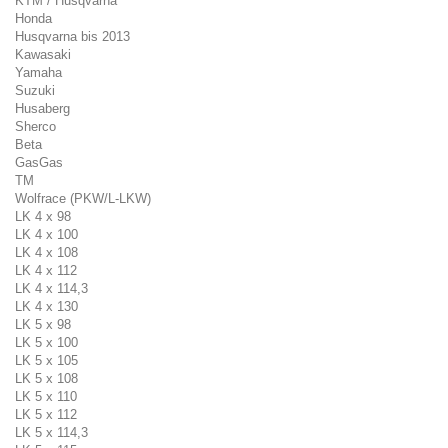
KTM / Husqvarna
Honda
Husqvarna bis 2013
Kawasaki
Yamaha
Suzuki
Husaberg
Sherco
Beta
GasGas
TM
Wolfrace (PKW/L-LKW)
LK 4 x 98
LK 4 x 100
LK 4 x 108
LK 4 x 112
LK 4 x 114,3
LK 4 x 130
LK 5 x 98
LK 5 x 100
LK 5 x 105
LK 5 x 108
LK 5 x 110
LK 5 x 112
LK 5 x 114,3